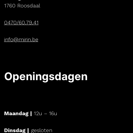
1760 Roosdaal
0470/60.79.41
info@mirin.be
Openingsdagen
Home
Maandag |
12u – 16u
Mirin
Dinsdag |
gesloten
Lunch