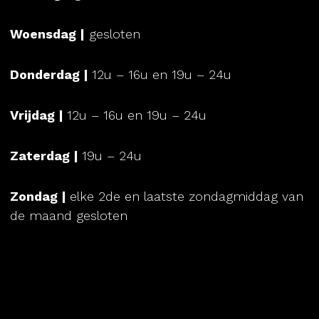
Menu
Woensdag |
gesloten
Private Table
Donderdag |
12u – 16u en 19u – 24u
Sfeer
Reserveren
Vrijdag |
12u – 16u en 19u – 24u
Contact
Zaterdag |
19u – 24u
Cadeaubon
Zondag |
elke 2de en laatste zondagmiddag van
de maand gesloten